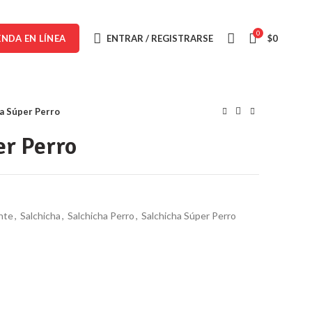
0
ENTRAR / REGISTRARSE
$
0
ENDA EN LÍNEA
a Súper Perro
er Perro
nte
,
Salchicha
,
Salchicha Perro
,
Salchicha Súper Perro