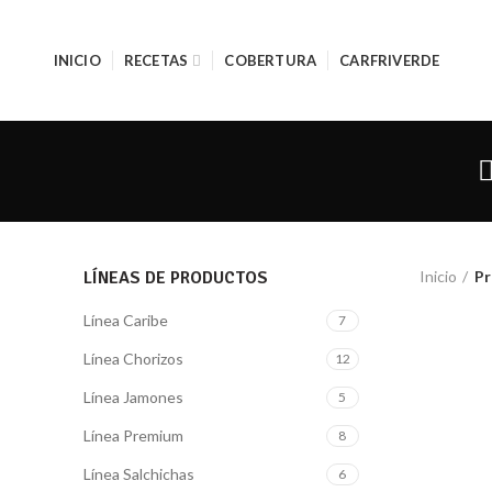
INICIO
RECETAS
COBERTURA
CARFRIVERDE
LÍNEAS DE PRODUCTOS
Inicio
Pr
Línea Caribe
7
Línea Chorizos
12
Línea Jamones
5
Línea Premium
8
Línea Salchichas
6