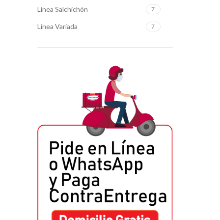
Línea Salchichón
7
Línea Variada
7