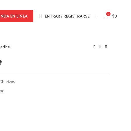
0
ENTRAR / REGISTRARSE
$
0
ENDA EN LÍNEA
Caribe
e
Chorizos
ibe